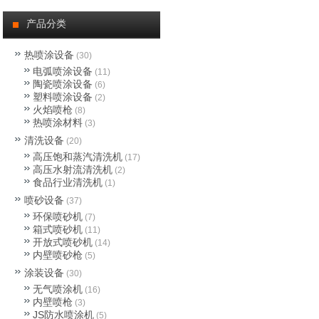
公司新闻
产品分类
行业动态
热喷涂设备
(30)
电弧喷涂设备
(11)
热喷涂技术
陶瓷喷涂设备
(6)
塑料喷涂设备
(2)
火焰喷枪
(8)
热喷涂材料
(3)
清洗设备
(20)
高压饱和蒸汽清洗机
(17)
高压水射流清洗机
(2)
食品行业清洗机
(1)
喷砂设备
(37)
环保喷砂机
(7)
箱式喷砂机
(11)
开放式喷砂机
(14)
内壁喷砂枪
(5)
涂装设备
(30)
无气喷涂机
(16)
内壁喷枪
(3)
JS防水喷涂机
(5)